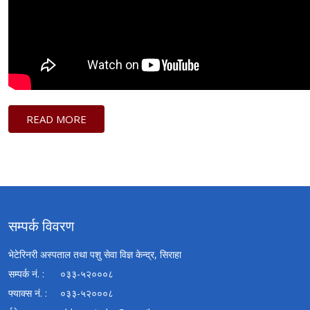
READ MORE
सम्पर्क विवरण
भेटेरिनरी अस्पताल तथा पशु सेवा विज्ञ केन्द्र, सिराहा
सम्पर्क नं. :
०३३-५२०००८
फ्याक्स नं. :
०३३-५२०००८